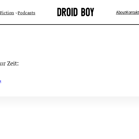
Fiction
Podcasts
About
Kontakt
r Zeit:
→